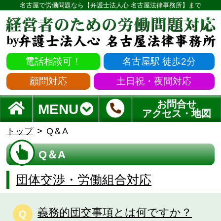
名古屋で労働問題なら【弁護士法人心 名古屋法律事務所】まで
電話相談可！
名古屋駅 徒歩2分
顧問対応
土日祝・夜間対応
お問合せ
MENU
アクセス・地図
トップ
Q＆A
Q＆A
団体交渉・労働組合対応
義務的団交事項とは何ですか？
Q