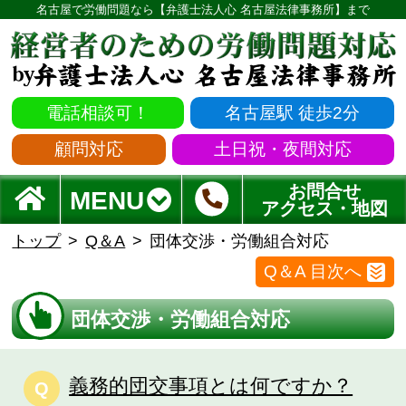
名古屋で労働問題なら【弁護士法人心 名古屋法律事務所】まで
電話相談可！
名古屋駅 徒歩2分
顧問対応
土日祝・夜間対応
お問合せ
MENU
アクセス・地図
トップ
Q＆A
団体交渉・労働組合対応
Q＆A 目次へ
団体交渉・労働組合対応
義務的団交事項とは何ですか？
Q