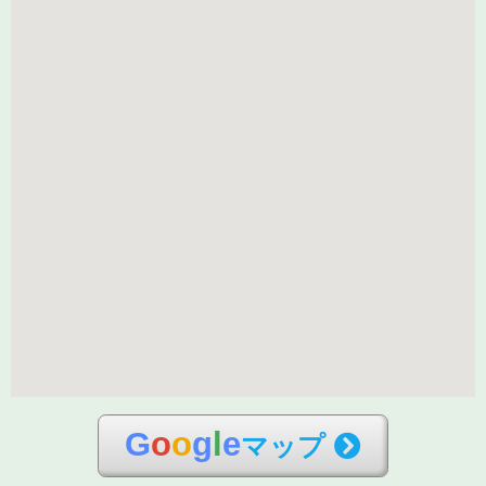
G
o
o
g
l
e
マップ