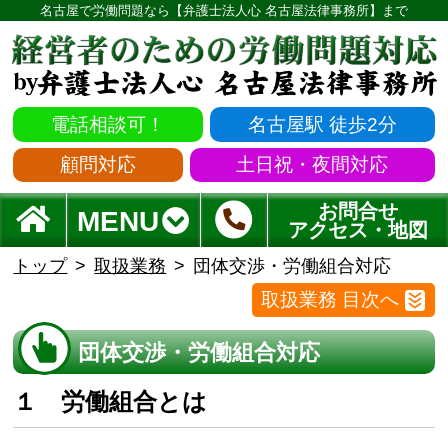
名古屋で労働問題なら【弁護士法人心 名古屋法律事務所】まで
電話相談可！
名古屋駅 徒歩2分
顧問対応
土日祝・夜間対応
お問合せ
MENU
アクセス・地図
トップ
取扱業務
団体交渉・労働組合対応
取扱業務 目次へ
団体交渉・労働組合対応
１ 労働組合とは