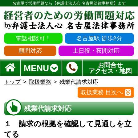
名古屋で労働問題なら【弁護士法人心 名古屋法律事務所】まで
電話相談可！
名古屋駅 徒歩2分
顧問対応
土日祝・夜間対応
お問合せ
MENU
アクセス・地図
トップ
取扱業務
残業代請求対応
取扱業務 目次へ
残業代請求対応
１ 請求の根拠を確認して見通しを立
てる